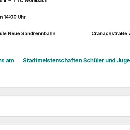
II – TTC Wohlbach
14:00 Uhr
schule Neue Sandrennbahn Cranachstraß
hs am
Stadtmeisterschaften Schüler und Jug