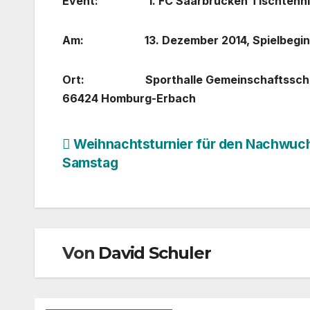
Event: 1. FC Saarbrücken Tischtennis 
Am: 13. Dezember 2014, Spielbeginn 
Ort: Sporthalle Gemeinschafts
66424 Homburg-Erbach
Beitragsnavigation
Weihnachtsturnier für den Nachwuc
Samstag
Von
David Schuler