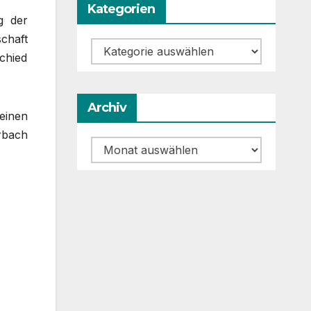
Kategorien
g der
chaft
Kategorien
chied
Archiv
leinen
rbach
Archiv