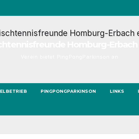
chtennisfreunde Homburg-Erbach 
Verein bietet PingPongParkinson an
IELBETRIEB
PINGPONGPARKINSON
LINKS