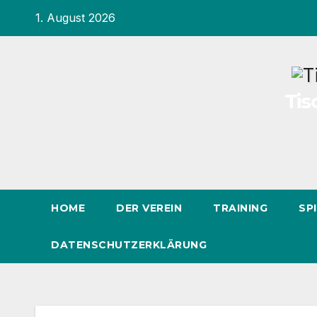
Inhalt
Zum
1. August 2026
springen
Inhalt
springen
Tis
HOME
DER VEREIN
TRAINING
SP
DATENSCHUTZERKLÄRUNG