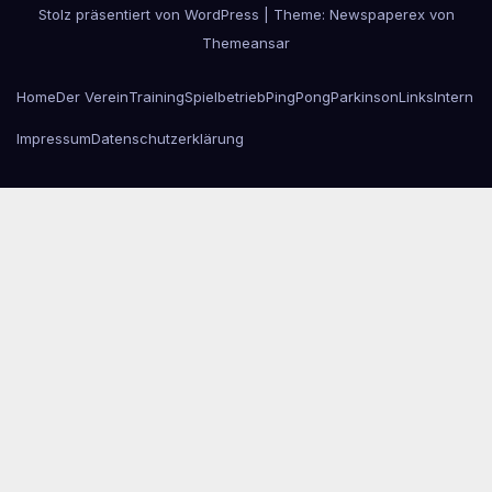
Stolz präsentiert von WordPress
|
Theme: Newspaperex von
Themeansar
Home
Der Verein
Training
Spielbetrieb
PingPongParkinson
Links
Intern
Impressum
Datenschutzerklärung