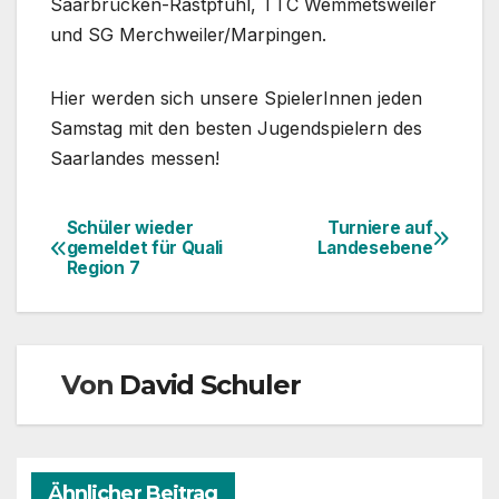
Saarbrücken-Rastpfuhl, TTC Wemmetsweiler
und SG Merchweiler/Marpingen.
Hier werden sich unsere SpielerInnen jeden
Samstag mit den besten Jugendspielern des
Saarlandes messen!
Schüler wieder
Turniere auf
Beitragsnavigation
gemeldet für Quali
Landesebene
Region 7
Von
David Schuler
Ähnlicher Beitrag