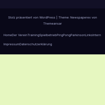
Stolz präsentiert von WordPress
|
Theme: Newspaperex von
Themeansar
Home
Der Verein
Training
Spielbetrieb
PingPongParkinson
Links
Intern
Impressum
Datenschutzerklärung