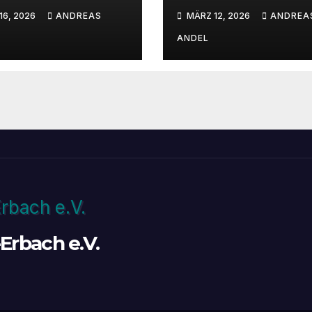
drennbahn
Sandrennbahn
16, 2026
ANDREAS
MÄRZ 12, 2026
ANDREA
ANDEL
Erbach e.V.