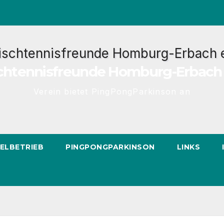
chtennisfreunde Homburg-Erbach 
Verein bietet PingPongParkinson an
IELBETRIEB
PINGPONGPARKINSON
LINKS