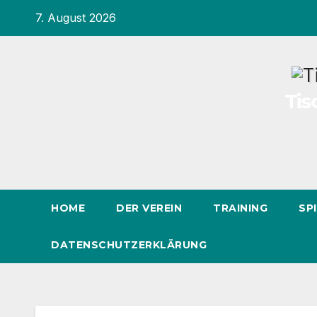
Inhalt
Zum
7. August 2026
springen
Inhalt
springen
Tis
HOME
DER VEREIN
TRAINING
SP
DATENSCHUTZERKLÄRUNG