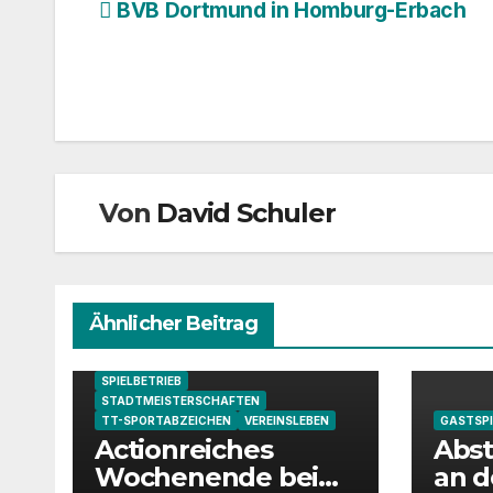
Beitragsnavigation
BVB Dortmund in Homburg-Erbach
Von
David Schuler
Ähnlicher Beitrag
GASTSPIELE FCSTT
JUGEND
MEISTERSCHAFTEN
PINGPONGPARKINSON GRUPPE
SPIELBETRIEB
STADTMEISTERSCHAFTEN
TT-SPORTABZEICHEN
VEREINSLEBEN
GASTSPI
Actionreiches
Abst
Wochenende bei
an d