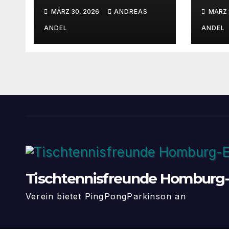
den
San
MÄRZ 30, 2026
ANDREAS
MÄRZ 
Tischtennisfreunde
n Homburg-Erbach
ANDEL
ANDEL
Tischtennisfreunde Homburg-
Verein bietet PingPongParkinson an