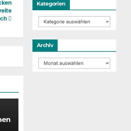
cken
Kategorien
weite
ach
Kategorien
Archiv
Archiv
AFTEN
hen