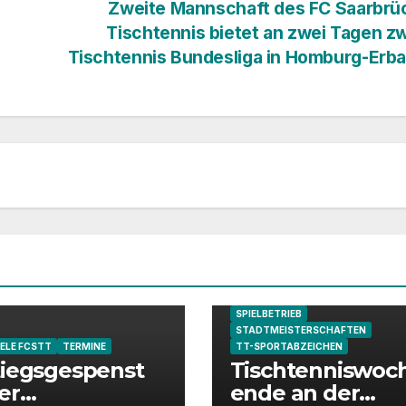
Zweite Mannschaft des FC Saarbrü
Tischtennis bietet an zwei Tagen z
Tischtennis Bundesliga in Homburg-Erb
GASTSPIELE FCSTT
MEISTERSCH
SPIELBETRIEB
STADTMEISTERSCHAFTEN
ELE FCSTT
TERMINE
TT-SPORTABZEICHEN
iegsgespenst
Tischtenniswoc
er
ende an der