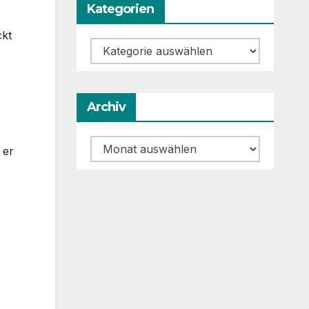
Kategorien
ckt
Kategorien
e
Archiv
Archiv
 er