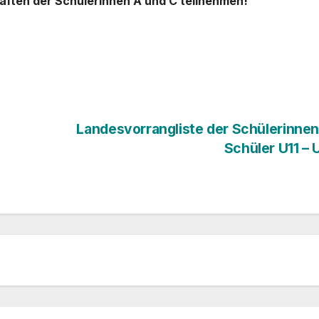
aften der SchülerInnen A und C teilnehmen!
Landesvorrangliste der Schülerinne
Schüler U11 – 