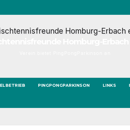
chtennisfreunde Homburg-Erbach 
Verein bietet PingPongParkinson an
IELBETRIEB
PINGPONGPARKINSON
LINKS