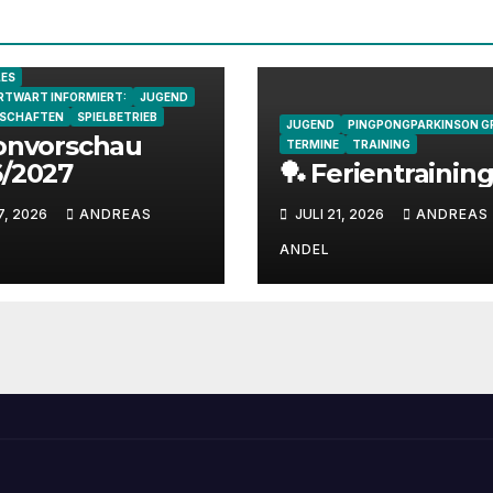
LES
RTWART INFORMIERT:
JUGEND
RSCHAFTEN
SPIELBETRIEB
JUGEND
PINGPONGPARKINSON G
onvorschau
TERMINE
TRAINING
/2027
🏓 Ferientrainin
7, 2026
ANDREAS
JULI 21, 2026
ANDREAS
ANDEL