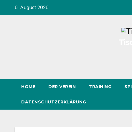
Inhalt
Zum
6. August 2026
springen
Inhalt
springen
Tis
HOME
DER VEREIN
TRAINING
SP
DATENSCHUTZERKLÄRUNG