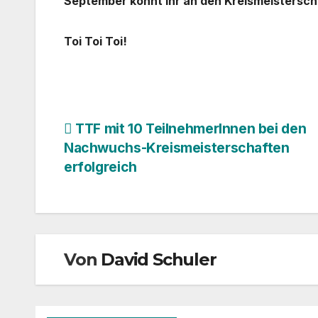
September könnt Ihr an den Kreismeistersch
Toi Toi Toi!
Beitragsnavigation
TTF mit 10 TeilnehmerInnen bei den
Nachwuchs-Kreismeisterschaften
erfolgreich
Von
David Schuler