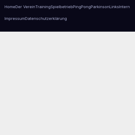
Home
Der Verein
Training
Spielbetrieb
PingPongParkinson
Links
Intern
Impressum
Datenschutzerklärung