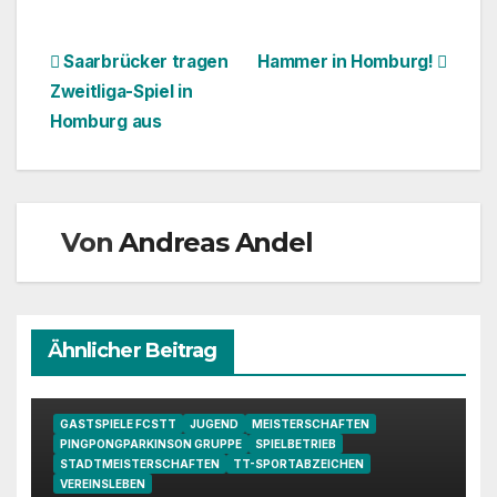
Beitragsnavigation
Saarbrücker tragen
Hammer in Homburg!
Zweitliga-Spiel in
Homburg aus
Von
Andreas Andel
Ähnlicher Beitrag
GASTSPIELE FCSTT
JUGEND
MEISTERSCHAFTEN
PINGPONGPARKINSON GRUPPE
SPIELBETRIEB
STADTMEISTERSCHAFTEN
TT-SPORTABZEICHEN
VEREINSLEBEN