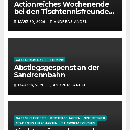
Actionreiches Wochenende
bei den Tischtennisfreunden
Homburg-Erbach
MÄRZ 30, 2026
ANDREAS ANDEL
GASTSPIELE FCSTT
TERMINE
Abstiegsgespenst an der
Sandrennbahn
MÄRZ 16, 2026
ANDREAS ANDEL
GASTSPIELE FCSTT
MEISTERSCHAFTEN
SPIELBETRIEB
STADTMEISTERSCHAFTEN
TT-SPORTABZEICHEN