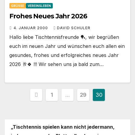
GRÜSSE
VEREINSLEBEN
Frohes Neues Jahr 2026
4. JANUAR 2000
DAVID SCHULER
Hallo liebe Tischtennisfreunde 🏓, wir begrüßen
euch im neuen Jahr und wünschen euch allen ein
gesundes, frohes und erfolgreiches neues Jahr
2026 🥂🍀 !!! Wir sehen uns ja bald zum…
Seitennummerierung
1
…
29
30
der
Beiträge
„Tischtennis spielen kann nicht jedermann,