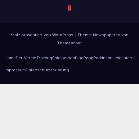
Stolz präsentiert von WordPress
|
Theme: Newspaperex von
Themeansar
Home
Der Verein
Training
Spielbetrieb
PingPongParkinson
Links
Intern
Impressum
Datenschutzerklärung