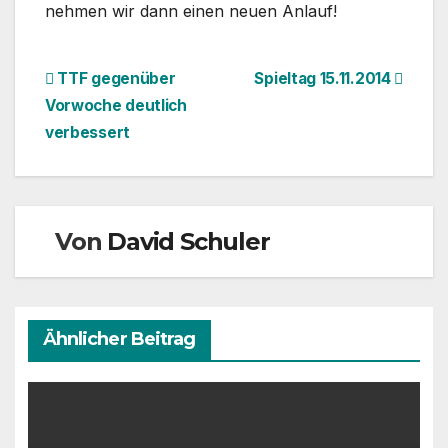
nehmen wir dann einen neuen Anlauf!
Beitragsnavigation
TTF gegenüber
Spieltag 15.11.2014
Vorwoche deutlich
verbessert
Von
David Schuler
Ähnlicher Beitrag