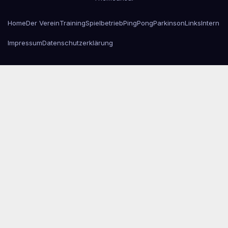
Home
Der Verein
Training
Spielbetrieb
PingPongParkinson
Links
Intern
Impressum
Datenschutzerklärung