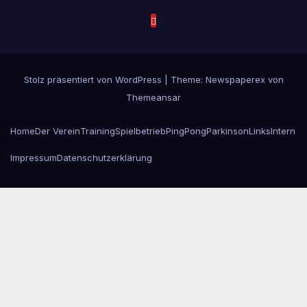
Stolz präsentiert von WordPress
|
Theme: Newspaperex von
Themeansar
Home
Der Verein
Training
Spielbetrieb
PingPongParkinson
Links
Intern
Impressum
Datenschutzerklärung