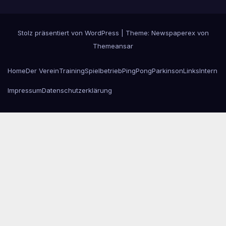
Stolz präsentiert von WordPress
|
Theme: Newspaperex von
Themeansar
Home
Der Verein
Training
Spielbetrieb
PingPongParkinson
Links
Intern
Impressum
Datenschutzerklärung