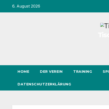
Inhalt
Zum
6. August 2026
springen
Inhalt
springen
Tis
HOME
DER VEREIN
TRAINING
SP
DATENSCHUTZERKLÄRUNG