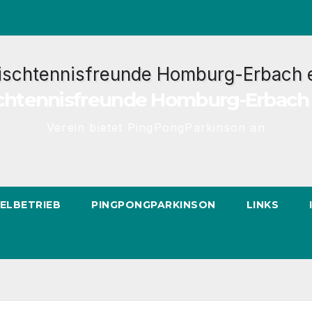
chtennisfreunde Homburg-Erbach 
Verein bietet PingPongParkinson an
IELBETRIEB
PINGPONGPARKINSON
LINKS