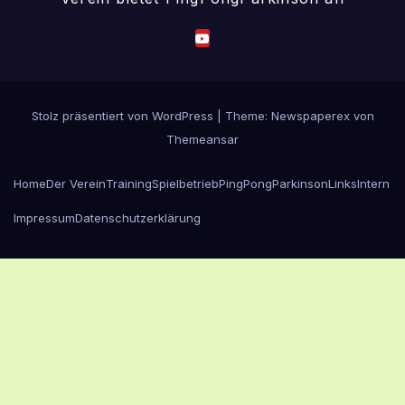
Stolz präsentiert von WordPress
|
Theme: Newspaperex von
Themeansar
Home
Der Verein
Training
Spielbetrieb
PingPongParkinson
Links
Intern
Impressum
Datenschutzerklärung