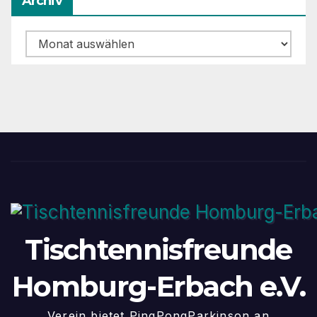
Archiv
Archiv
Tischtennisfreunde
Homburg-Erbach e.V.
Verein bietet PingPongParkinson an