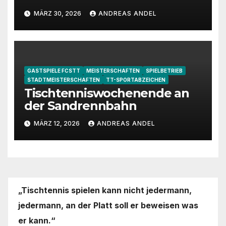
Homburg-Erbach
MÄRZ 30, 2026
ANDREAS ANDEL
GASTSPIELE FCSTT
MEISTERSCHAFTEN
SPIELBETRIEB
STADTMEISTERSCHAFTEN
TT-SPORTABZEICHEN
Tischtenniswochenende an
der Sandrennbahn
MÄRZ 12, 2026
ANDREAS ANDEL
„Tischtennis spielen kann nicht jedermann,
jedermann,
an der Platt soll er beweisen was
er kann.“