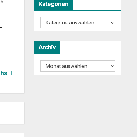
h.
Kategorien
Kategorien
–
Archiv
Archiv
chs