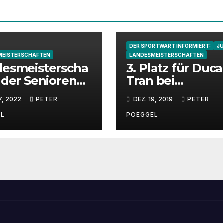
DER SPORTWART INFORMIERT:
J
MEISTERSCHAFTEN
LANDESMEISTERSCHAFTEN
desmeisterscha
3. Platz für Duc
 der Senioren
Tran bei
.10.22 in Erbach
Saarlandmeiste
7, 2022
PETER
DEZ. 19, 2019
PETER
aft der Jugend
EL
POEGGEL