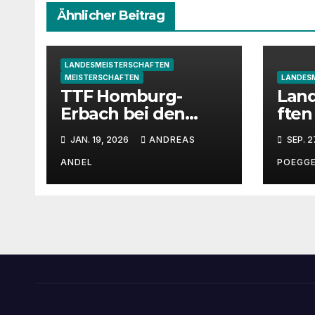
Ähnlicher Beitrag
LANDESMEISTERSCHAFTEN
MEISTERSCHAFTEN
LANDES
TTF Homburg-
Lan
Erbach bei den
ften
Saarlandmeistersch
am 3
JAN. 19, 2026
ANDREAS
SEP. 2
aften im
Tischtennis 25/26
ANDEL
POEGG