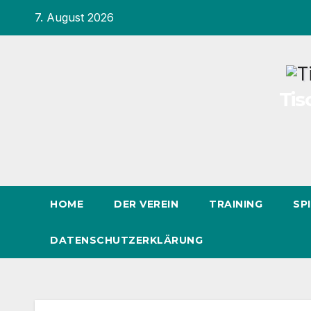
Inhalt
Zum
7. August 2026
springen
Inhalt
springen
Tis
HOME
DER VEREIN
TRAINING
SP
DATENSCHUTZERKLÄRUNG