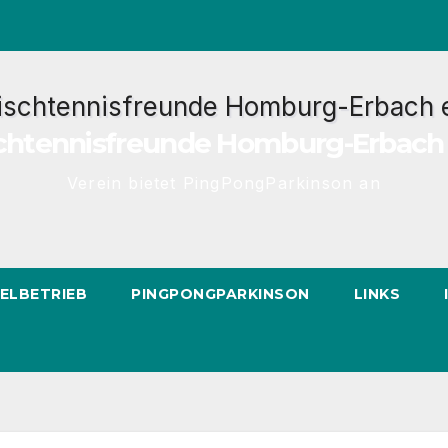
chtennisfreunde Homburg-Erbach 
Verein bietet PingPongParkinson an
IELBETRIEB
PINGPONGPARKINSON
LINKS