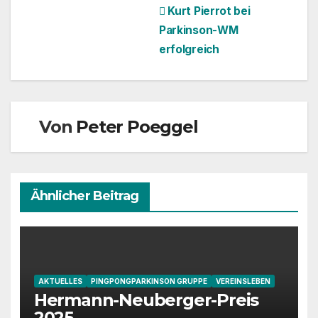
Beitragsnavigation
Kurt Pierrot bei
Parkinson-WM
erfolgreich
Von
Peter Poeggel
Ähnlicher Beitrag
AKTUELLES
PINGPONGPARKINSON GRUPPE
VEREINSLEBEN
Hermann-Neuberger-Preis
2025