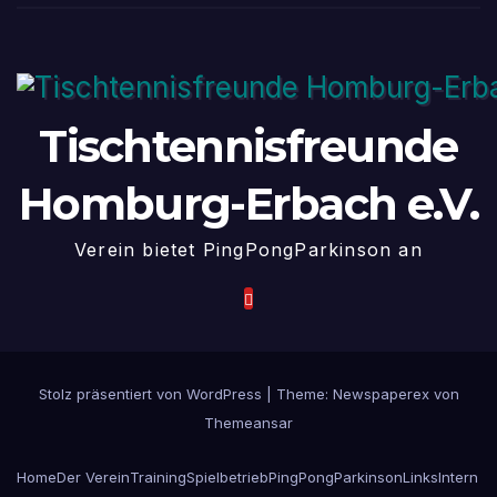
Tischtennisfreunde
Homburg-Erbach e.V.
Verein bietet PingPongParkinson an
Stolz präsentiert von WordPress
|
Theme: Newspaperex von
Themeansar
Home
Der Verein
Training
Spielbetrieb
PingPongParkinson
Links
Intern