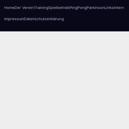
Home
Der Verein
Training
Spielbetrieb
PingPongParkinson
Links
Intern
Impressum
Datenschutzerklärung