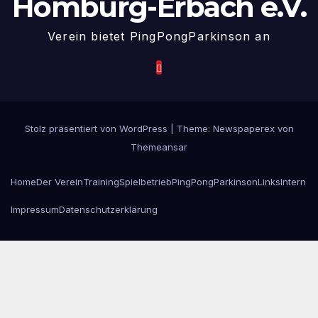
Homburg-Erbach e.V.
Verein bietet PingPongParkinson an
Stolz präsentiert von WordPress
|
Theme: Newspaperex von
Themeansar
Home
Der Verein
Training
Spielbetrieb
PingPongParkinson
Links
Intern
Impressum
Datenschutzerklärung